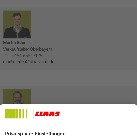
Martin Eder
Verkaufsleiter Oberbayern
0151 65537175
martin.eder@claas-sob.de
Christian Fruth
Verkaufsleiter Niederbayern
0162 2820362