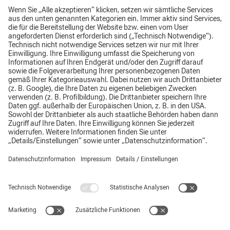
089 9212-1073
christian.fruth@claas-sob.de
Impressum
Datenschutz
AGB
Top
Hinweisgebersystem
Supplier Code of Conduct